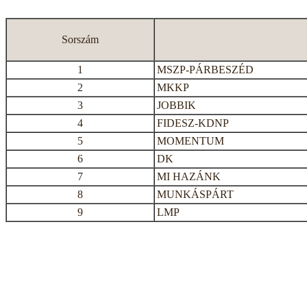
Sorszám
1
MSZP-PÁRBESZÉD
2
MKKP
3
JOBBIK
4
FIDESZ-KDNP
5
MOMENTUM
6
DK
7
MI HAZÁNK
8
MUNKÁSPÁRT
9
LMP