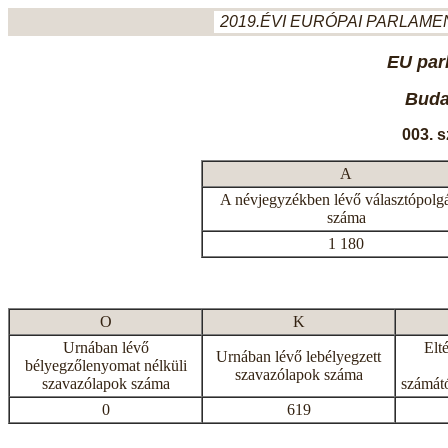
2019.ÉVI EURÓPAI PARLAMEN
EU par
Budap
003. 
A
A névjegyzékben lévő választópolg
száma
1 180
O
K
Urnában lévő
Elt
Urnában lévő lebélyegzett
bélyegzőlenyomat nélküli
szavazólapok száma
szavazólapok száma
számátó
0
619