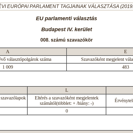
ÉVI EURÓPAI PARLAMENT TAGJAINAK VÁLASZTÁSA (2019.
EU parlamenti választás
Budapest IV. kerület
008. számú szavazókör
A
E
évő választópolgárok száma
Szavazóként megjelent vál
1 009
483
L
 szavazólapok
Eltérés a szavazóként megjelentek
Érvénytel
számától(többlet: + /hiány: -)
0