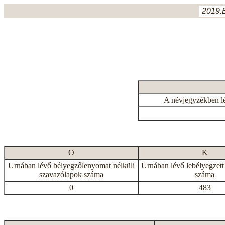
2019.
A névjegyzékben l
O
K
Urnában lévő bélyegzőlenyomat nélküli
Urnában lévő lebélyegzett
szavazólapok száma
száma
0
483