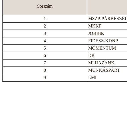
Sorszám
1
MSZP-PÁRBESZÉ
2
MKKP
3
JOBBIK
4
FIDESZ-KDNP
5
MOMENTUM
6
DK
7
MI HAZÁNK
8
MUNKÁSPÁRT
9
LMP