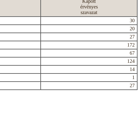
Kapott
érvényes
szavazat
30
20
27
172
67
124
14
1
27