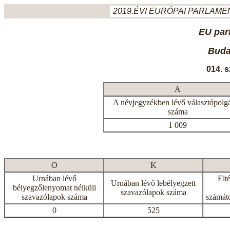
2019.ÉVI EURÓPAI PARLAMEN
EU par
Budap
014. 
A
A névjegyzékben lévő választópolg
száma
1 009
O
K
Urnában lévő
Elt
Urnában lévő lebélyegzett
bélyegzőlenyomat nélküli
szavazólapok száma
szavazólapok száma
számátó
0
525