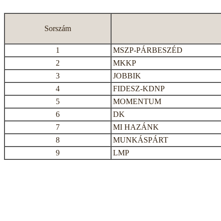
Sorszám
1
MSZP-PÁRBESZÉD
2
MKKP
3
JOBBIK
4
FIDESZ-KDNP
5
MOMENTUM
6
DK
7
MI HAZÁNK
8
MUNKÁSPÁRT
9
LMP