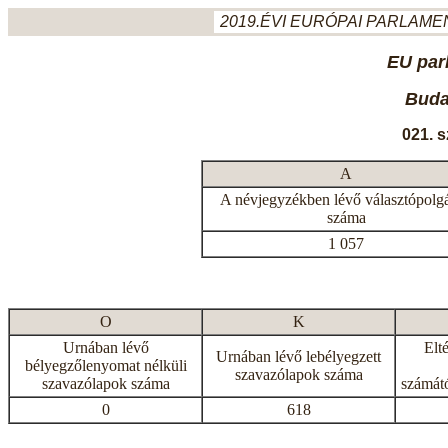
2019.ÉVI EURÓPAI PARLAMEN
EU par
Budap
021. 
A
A névjegyzékben lévő választópolg
száma
1 057
O
K
Urnában lévő
Elt
Urnában lévő lebélyegzett
bélyegzőlenyomat nélküli
szavazólapok száma
szavazólapok száma
számátó
0
618