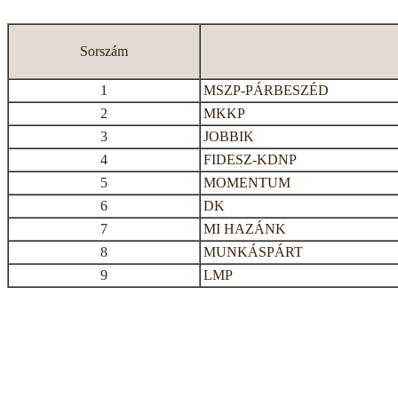
Sorszám
1
MSZP-PÁRBESZÉD
2
MKKP
3
JOBBIK
4
FIDESZ-KDNP
5
MOMENTUM
6
DK
7
MI HAZÁNK
8
MUNKÁSPÁRT
9
LMP