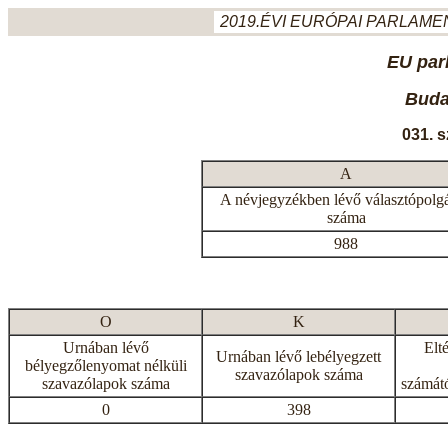
2019.ÉVI EURÓPAI PARLAMEN
EU par
Budap
031. 
A
A névjegyzékben lévő választópolg
száma
988
O
K
Urnában lévő
Elt
Urnában lévő lebélyegzett
bélyegzőlenyomat nélküli
szavazólapok száma
szavazólapok száma
számátó
0
398