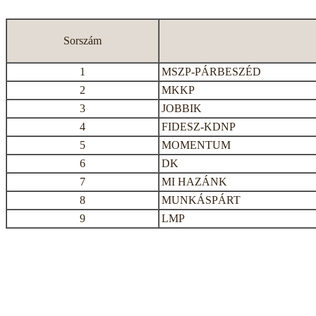
Sorszám
1
MSZP-PÁRBESZÉD
2
MKKP
3
JOBBIK
4
FIDESZ-KDNP
5
MOMENTUM
6
DK
7
MI HAZÁNK
8
MUNKÁSPÁRT
9
LMP