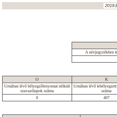
2019.
A névjegyzékben l
O
K
Urnában lévő bélyegzőlenyomat nélküli
Urnában lévő lebélyegzett
szavazólapok száma
száma
0
407