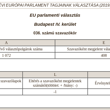
ÉVI EURÓPAI PARLAMENT TAGJAINAK VÁLASZTÁSA (2019.
EU parlamenti választás
Budapest IV. kerület
036. számú szavazókör
A
E
évő választópolgárok száma
Szavazóként megjelent vál
1 072
408
L
 szavazólapok
Eltérés a szavazóként megjelentek
Érvénytel
számától(többlet: + /hiány: -)
-1