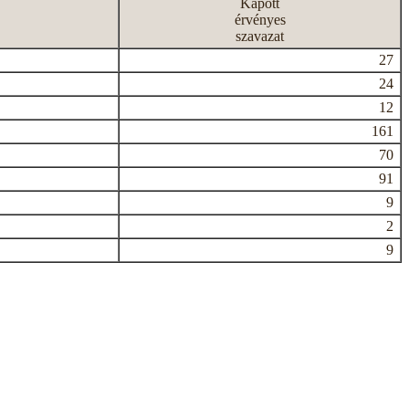
Kapott
érvényes
szavazat
27
24
12
161
70
91
9
2
9