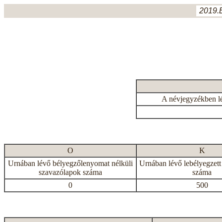
2019.
A névjegyzékben l
O
K
Urnában lévő bélyegzőlenyomat nélküli
Urnában lévő lebélyegzett
szavazólapok száma
száma
0
500