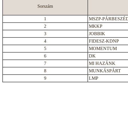
Sorszám
1
MSZP-PÁRBESZÉ
2
MKKP
3
JOBBIK
4
FIDESZ-KDNP
5
MOMENTUM
6
DK
7
MI HAZÁNK
8
MUNKÁSPÁRT
9
LMP