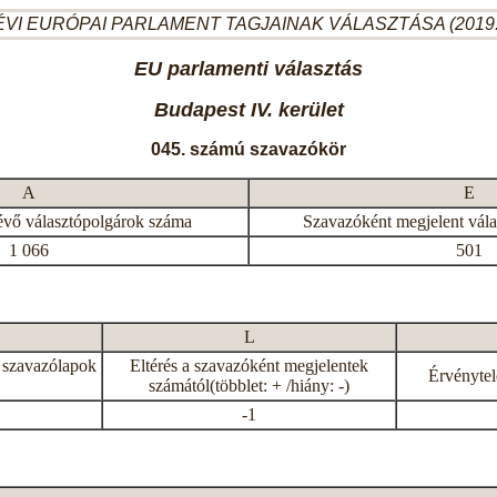
ÉVI EURÓPAI PARLAMENT TAGJAINAK VÁLASZTÁSA (2019.
EU parlamenti választás
Budapest IV. kerület
045. számú szavazókör
A
E
évő választópolgárok száma
Szavazóként megjelent vál
1 066
501
L
 szavazólapok
Eltérés a szavazóként megjelentek
Érvénytel
számától(többlet: + /hiány: -)
-1