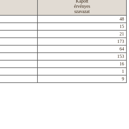
Kapott
érvényes
szavazat
48
15
21
173
64
153
16
1
9