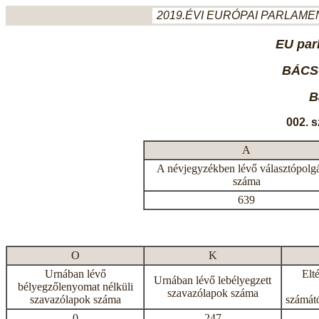
2019.ÉVI EURÓPAI PARLAMEN
EU par
BÁCS
B
002. 
A
A névjegyzékben lévő választópolg
száma
639
O
K
Urnában lévő
Elt
Urnában lévő lebélyegzett
bélyegzőlenyomat nélküli
szavazólapok száma
szavazólapok száma
számátó
0
247