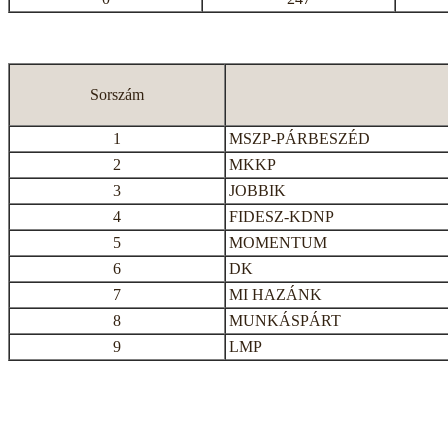
Sorszám
1
MSZP-PÁRBESZÉD
2
MKKP
3
JOBBIK
4
FIDESZ-KDNP
5
MOMENTUM
6
DK
7
MI HAZÁNK
8
MUNKÁSPÁRT
9
LMP