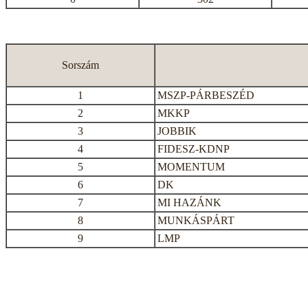
Sorszám
1
MSZP-PÁRBESZÉD
2
MKKP
3
JOBBIK
4
FIDESZ-KDNP
5
MOMENTUM
6
DK
7
MI HAZÁNK
8
MUNKÁSPÁRT
9
LMP