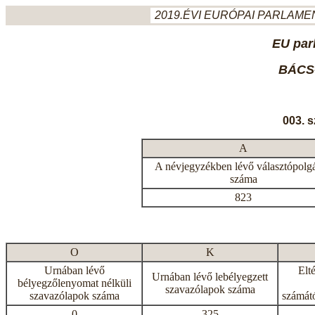
2019.ÉVI EURÓPAI PARLAMEN
EU par
BÁCS
003. 
A
A névjegyzékben lévő választópolg
száma
823
O
K
Urnában lévő
Elt
Urnában lévő lebélyegzett
bélyegzőlenyomat nélküli
szavazólapok száma
szavazólapok száma
számátó
0
325