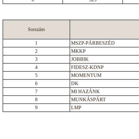
Sorszám
1
MSZP-PÁRBESZÉD
2
MKKP
3
JOBBIK
4
FIDESZ-KDNP
5
MOMENTUM
6
DK
7
MI HAZÁNK
8
MUNKÁSPÁRT
9
LMP