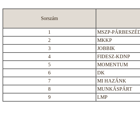
Sorszám
1
MSZP-PÁRBESZÉ
2
MKKP
3
JOBBIK
4
FIDESZ-KDNP
5
MOMENTUM
6
DK
7
MI HAZÁNK
8
MUNKÁSPÁRT
9
LMP