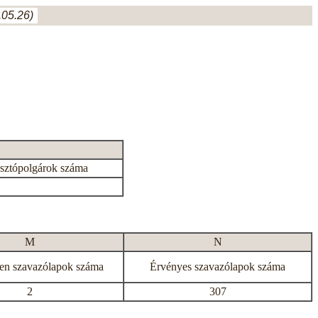
05.26)
asztópolgárok száma
M
N
en szavazólapok száma
Érvényes szavazólapok száma
2
307