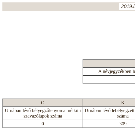
2019.
A névjegyzékben l
O
K
Urnában lévő bélyegzőlenyomat nélküli
Urnában lévő lebélyegzett
szavazólapok száma
száma
0
309