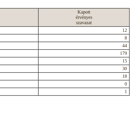
Kapott
érvényes
szavazat
12
8
44
179
15
30
18
0
1