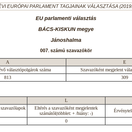
ÉVI EURÓPAI PARLAMENT TAGJAINAK VÁLASZTÁSA (2019.
EU parlamenti választás
BÁCS-KISKUN megye
Jánoshalma
007. számú szavazókör
A
E
évő választópolgárok száma
Szavazóként megjelent vál
813
309
L
 szavazólapok
Eltérés a szavazóként megjelentek
Érvénytel
számától(többlet: + /hiány: -)
0