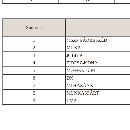
Sorszám
1
MSZP-PÁRBESZÉD
2
MKKP
3
JOBBIK
4
FIDESZ-KDNP
5
MOMENTUM
6
DK
7
MI HAZÁNK
8
MUNKÁSPÁRT
9
LMP