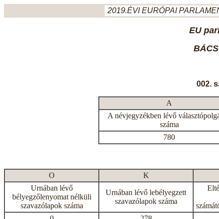
2019.ÉVI EURÓPAI PARLAMEN
EU par
BÁCS
002. 
A
A névjegyzékben lévő választópolg
száma
780
O
K
Urnában lévő
Elt
Urnában lévő lebélyegzett
bélyegzőlenyomat nélküli
szavazólapok száma
szavazólapok száma
számátó
0
278