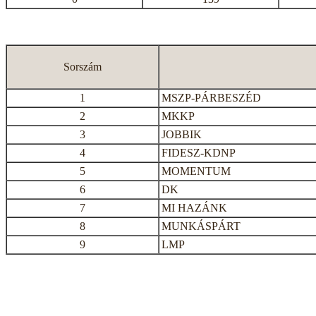
Sorszám
1
MSZP-PÁRBESZÉD
2
MKKP
3
JOBBIK
4
FIDESZ-KDNP
5
MOMENTUM
6
DK
7
MI HAZÁNK
8
MUNKÁSPÁRT
9
LMP