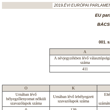
2019.ÉVI EURÓPAI PARLAMEN
EU par
BÁCS
001. 
A
A névjegyzékben lévő választópolg
száma
411
O
K
Urnában lévő
Elt
Urnában lévő lebélyegzett
bélyegzőlenyomat nélküli
szavazólapok száma
szavazólapok száma
számátó
0
139