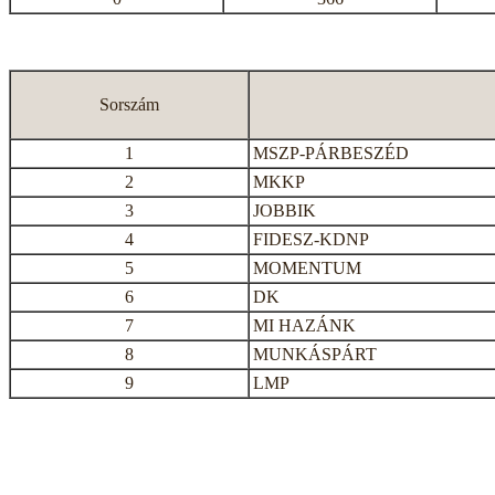
Sorszám
1
MSZP-PÁRBESZÉD
2
MKKP
3
JOBBIK
4
FIDESZ-KDNP
5
MOMENTUM
6
DK
7
MI HAZÁNK
8
MUNKÁSPÁRT
9
LMP