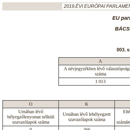
2019.ÉVI EURÓPAI PARLAMEN
EU par
BÁCS
003. 
A
A névjegyzékben lévő választópolg
száma
1 013
O
K
Urnában lévő
Elt
Urnában lévő lebélyegzett
bélyegzőlenyomat nélküli
szavazólapok száma
szavazólapok száma
számátó
0
366