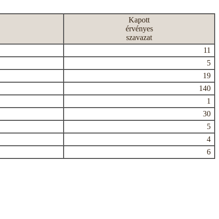
Kapott
érvényes
szavazat
11
5
19
140
1
30
5
4
6