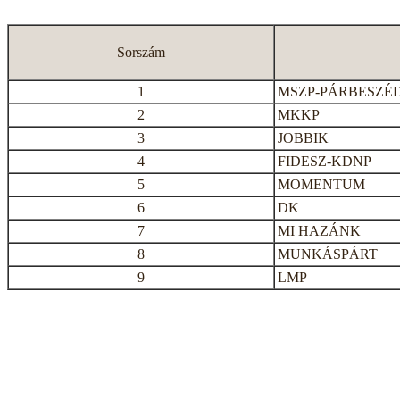
Sorszám
1
MSZP-PÁRBESZÉ
2
MKKP
3
JOBBIK
4
FIDESZ-KDNP
5
MOMENTUM
6
DK
7
MI HAZÁNK
8
MUNKÁSPÁRT
9
LMP