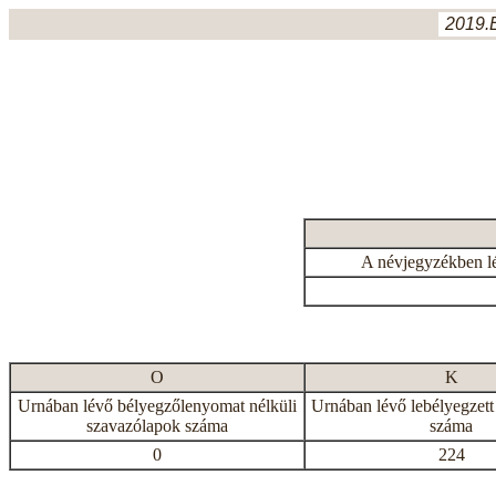
2019.
A névjegyzékben l
O
K
Urnában lévő bélyegzőlenyomat nélküli
Urnában lévő lebélyegzett
szavazólapok száma
száma
0
224