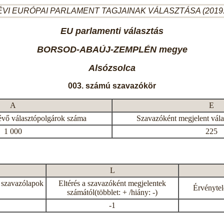
ÉVI EURÓPAI PARLAMENT TAGJAINAK VÁLASZTÁSA (2019.
EU parlamenti választás
BORSOD-ABAÚJ-ZEMPLÉN megye
Alsózsolca
003. számú szavazókör
A
E
évő választópolgárok száma
Szavazóként megjelent vál
1 000
225
L
 szavazólapok
Eltérés a szavazóként megjelentek
Érvénytel
számától(többlet: + /hiány: -)
-1