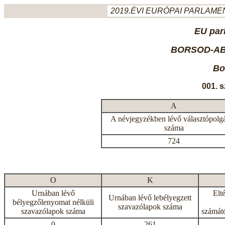
2019.ÉVI EURÓPAI PARLAMEN
EU par
BORSOD-AB
Bo
001. 
A
A névjegyzékben lévő választópolg
száma
724
O
K
Urnában lévő
Elt
Urnában lévő lebélyegzett
bélyegzőlenyomat nélküli
szavazólapok száma
szavazólapok száma
számátó
0
261