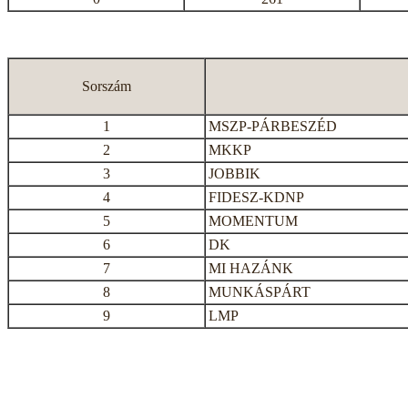
Sorszám
1
MSZP-PÁRBESZÉD
2
MKKP
3
JOBBIK
4
FIDESZ-KDNP
5
MOMENTUM
6
DK
7
MI HAZÁNK
8
MUNKÁSPÁRT
9
LMP