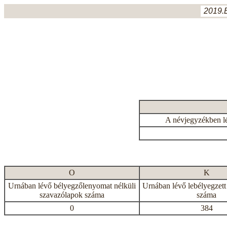
2019.
A névjegyzékben l
O
K
Urnában lévő bélyegzőlenyomat nélküli
Urnában lévő lebélyegzett
szavazólapok száma
száma
0
384