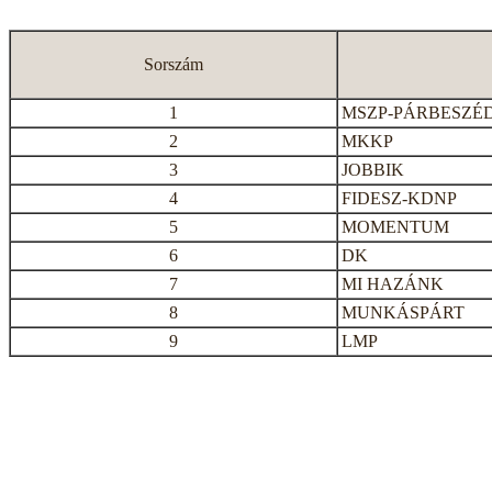
Sorszám
1
MSZP-PÁRBESZÉ
2
MKKP
3
JOBBIK
4
FIDESZ-KDNP
5
MOMENTUM
6
DK
7
MI HAZÁNK
8
MUNKÁSPÁRT
9
LMP