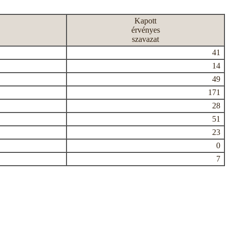
Kapott
érvényes
szavazat
41
14
49
171
28
51
23
0
7