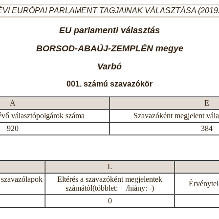
ÉVI EURÓPAI PARLAMENT TAGJAINAK VÁLASZTÁSA (2019.
EU parlamenti választás
BORSOD-ABAÚJ-ZEMPLÉN megye
Varbó
001. számú szavazókör
A
E
évő választópolgárok száma
Szavazóként megjelent vál
920
384
L
 szavazólapok
Eltérés a szavazóként megjelentek
Érvénytel
számától(többlet: + /hiány: -)
0