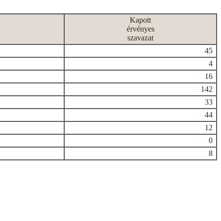
Kapott
érvényes
szavazat
45
4
16
142
33
44
12
0
8