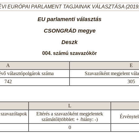
ÉVI EURÓPAI PARLAMENT TAGJAINAK VÁLASZTÁSA (2019.
EU parlamenti választás
CSONGRÁD megye
Deszk
004. számú szavazókör
A
E
évő választópolgárok száma
Szavazóként megjelent vál
742
305
L
 szavazólapok
Eltérés a szavazóként megjelentek
Érvénytel
számától(többlet: + /hiány: -)
0