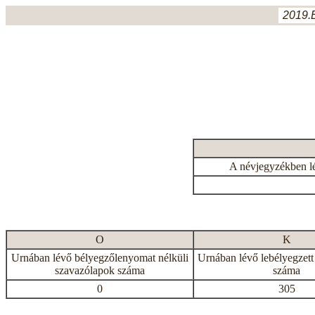
2019.
A névjegyzékben l
O
K
Urnában lévő bélyegzőlenyomat nélküli
Urnában lévő lebélyegzett
szavazólapok száma
száma
0
305