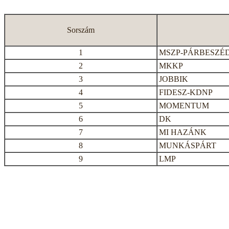
Sorszám
1
MSZP-PÁRBESZÉ
2
MKKP
3
JOBBIK
4
FIDESZ-KDNP
5
MOMENTUM
6
DK
7
MI HAZÁNK
8
MUNKÁSPÁRT
9
LMP