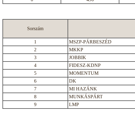
Sorszám
1
MSZP-PÁRBESZÉD
2
MKKP
3
JOBBIK
4
FIDESZ-KDNP
5
MOMENTUM
6
DK
7
MI HAZÁNK
8
MUNKÁSPÁRT
9
LMP