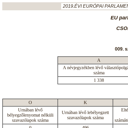
2019.ÉVI EURÓPAI PARLAMEN
EU par
CSO
009. 
A
A névjegyzékben lévő választópolg
száma
1 338
O
K
Urnában lévő
Elt
Urnában lévő lebélyegzett
bélyegzőlenyomat nélküli
szavazólapok száma
szavazólapok száma
számátó
0
496