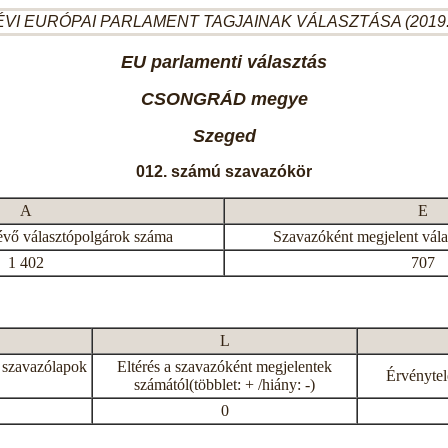
ÉVI EURÓPAI PARLAMENT TAGJAINAK VÁLASZTÁSA (2019.
EU parlamenti választás
CSONGRÁD megye
Szeged
012. számú szavazókör
A
E
évő választópolgárok száma
Szavazóként megjelent vál
1 402
707
L
 szavazólapok
Eltérés a szavazóként megjelentek
Érvénytel
számától(többlet: + /hiány: -)
0