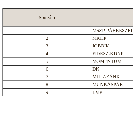
Sorszám
1
MSZP-PÁRBESZÉ
2
MKKP
3
JOBBIK
4
FIDESZ-KDNP
5
MOMENTUM
6
DK
7
MI HAZÁNK
8
MUNKÁSPÁRT
9
LMP