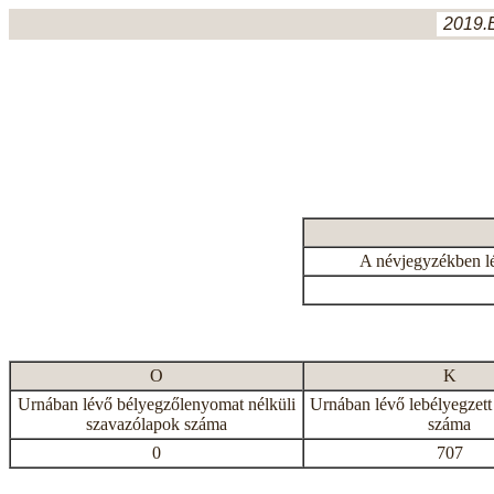
2019.
A névjegyzékben l
O
K
Urnában lévő bélyegzőlenyomat nélküli
Urnában lévő lebélyegzett
szavazólapok száma
száma
0
707