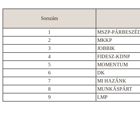
Sorszám
1
MSZP-PÁRBESZÉ
2
MKKP
3
JOBBIK
4
FIDESZ-KDNP
5
MOMENTUM
6
DK
7
MI HAZÁNK
8
MUNKÁSPÁRT
9
LMP