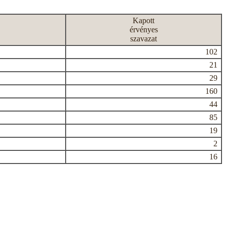
Kapott
érvényes
szavazat
102
21
29
160
44
85
19
2
16