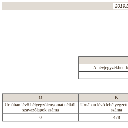
2019.
A névjegyzékben l
O
K
Urnában lévő bélyegzőlenyomat nélküli
Urnában lévő lebélyegzett
szavazólapok száma
száma
0
478