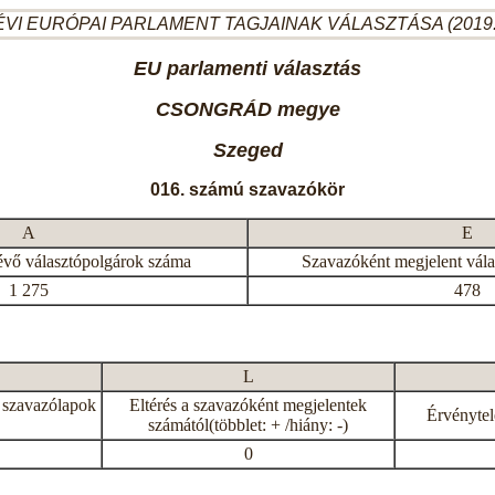
ÉVI EURÓPAI PARLAMENT TAGJAINAK VÁLASZTÁSA (2019.
EU parlamenti választás
CSONGRÁD megye
Szeged
016. számú szavazókör
A
E
évő választópolgárok száma
Szavazóként megjelent vál
1 275
478
L
 szavazólapok
Eltérés a szavazóként megjelentek
Érvénytel
számától(többlet: + /hiány: -)
0