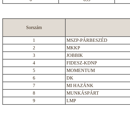
Sorszám
1
MSZP-PÁRBESZÉD
2
MKKP
3
JOBBIK
4
FIDESZ-KDNP
5
MOMENTUM
6
DK
7
MI HAZÁNK
8
MUNKÁSPÁRT
9
LMP