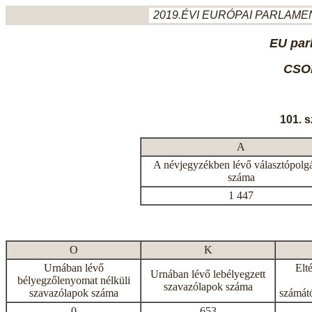
2019.ÉVI EURÓPAI PARLAMEN
EU par
CSO
101. 
A
A névjegyzékben lévő választópolg
száma
1 447
O
K
Urnában lévő
Elt
Urnában lévő lebélyegzett
bélyegzőlenyomat nélküli
szavazólapok száma
szavazólapok száma
számátó
0
653