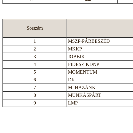
Sorszám
1
MSZP-PÁRBESZÉD
2
MKKP
3
JOBBIK
4
FIDESZ-KDNP
5
MOMENTUM
6
DK
7
MI HAZÁNK
8
MUNKÁSPÁRT
9
LMP