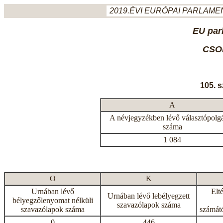
2019.ÉVI EURÓPAI PARLAMEN
EU par
CSO
105. 
A
A névjegyzékben lévő választópolg
száma
1 084
O
K
Urnában lévő
Elt
Urnában lévő lebélyegzett
bélyegzőlenyomat nélküli
szavazólapok száma
szavazólapok száma
számátó
0
446