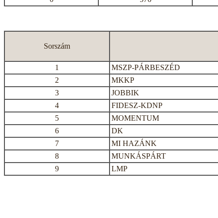
Sorszám
1
MSZP-PÁRBESZÉD
2
MKKP
3
JOBBIK
4
FIDESZ-KDNP
5
MOMENTUM
6
DK
7
MI HAZÁNK
8
MUNKÁSPÁRT
9
LMP