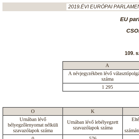
2019.ÉVI EURÓPAI PARLAMEN
EU par
CSO
109. 
A
A névjegyzékben lévő választópolg
száma
1 295
O
K
Urnában lévő
Elt
Urnában lévő lebélyegzett
bélyegzőlenyomat nélküli
szavazólapok száma
szavazólapok száma
számátó
0
576