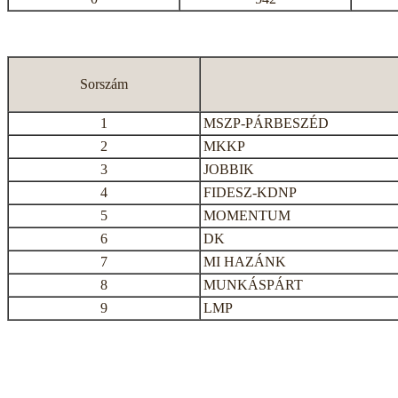
Sorszám
1
MSZP-PÁRBESZÉD
2
MKKP
3
JOBBIK
4
FIDESZ-KDNP
5
MOMENTUM
6
DK
7
MI HAZÁNK
8
MUNKÁSPÁRT
9
LMP