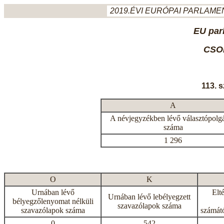
2019.ÉVI EURÓPAI PARLAMEN
EU par
CSO
113. 
A
A névjegyzékben lévő választópolg
száma
1 296
O
K
Urnában lévő
Elt
Urnában lévő lebélyegzett
bélyegzőlenyomat nélküli
szavazólapok száma
szavazólapok száma
számátó
0
542