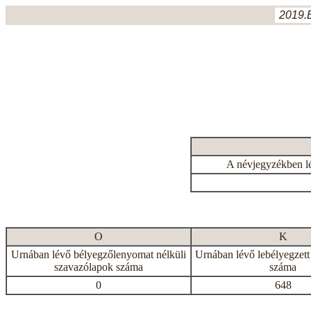
2019.
A névjegyzékben l
O
K
Urnában lévő bélyegzőlenyomat nélküli
Urnában lévő lebélyegzett
szavazólapok száma
száma
0
648