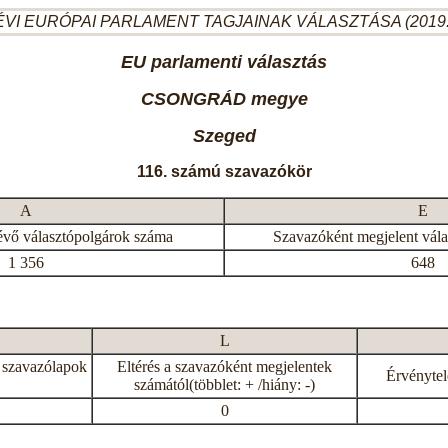
ÉVI EURÓPAI PARLAMENT TAGJAINAK VÁLASZTÁSA (2019.
EU parlamenti választás
CSONGRÁD megye
Szeged
116. számú szavazókör
A
E
évő választópolgárok száma
Szavazóként megjelent vál
1 356
648
L
 szavazólapok
Eltérés a szavazóként megjelentek
Érvénytel
számától(többlet: + /hiány: -)
0