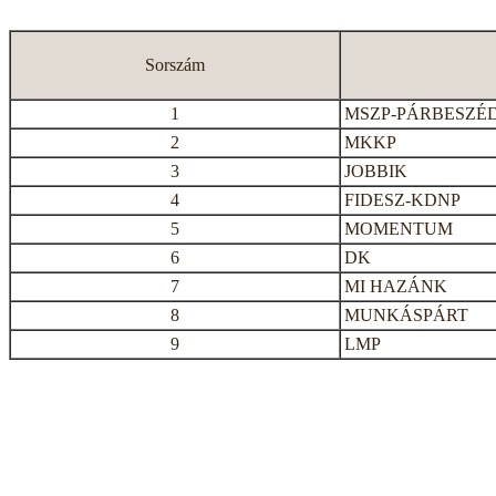
Sorszám
1
MSZP-PÁRBESZÉ
2
MKKP
3
JOBBIK
4
FIDESZ-KDNP
5
MOMENTUM
6
DK
7
MI HAZÁNK
8
MUNKÁSPÁRT
9
LMP