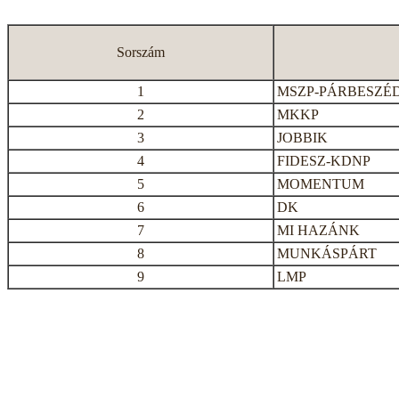
Sorszám
1
MSZP-PÁRBESZÉ
2
MKKP
3
JOBBIK
4
FIDESZ-KDNP
5
MOMENTUM
6
DK
7
MI HAZÁNK
8
MUNKÁSPÁRT
9
LMP