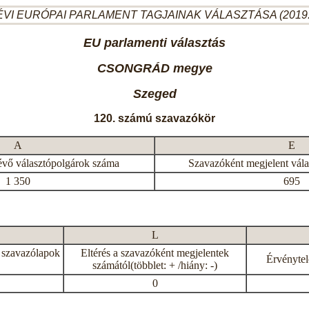
ÉVI EURÓPAI PARLAMENT TAGJAINAK VÁLASZTÁSA (2019.
EU parlamenti választás
CSONGRÁD megye
Szeged
120. számú szavazókör
A
E
évő választópolgárok száma
Szavazóként megjelent vál
1 350
695
L
 szavazólapok
Eltérés a szavazóként megjelentek
Érvénytel
számától(többlet: + /hiány: -)
0