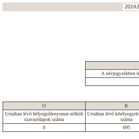
2019.
A névjegyzékben l
O
K
Urnában lévő bélyegzőlenyomat nélküli
Urnában lévő lebélyegzett
szavazólapok száma
száma
0
695