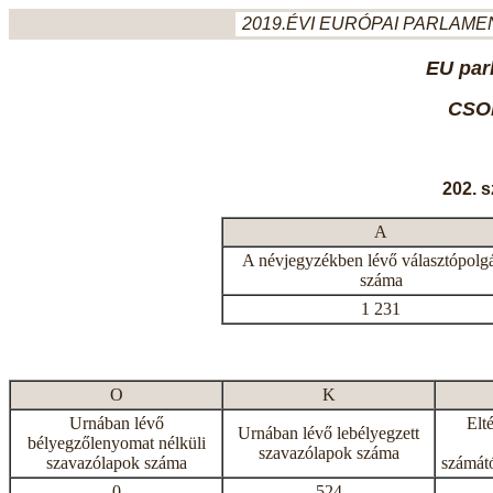
2019.ÉVI EURÓPAI PARLAMEN
EU par
CSO
202. 
A
A névjegyzékben lévő választópolg
száma
1 231
O
K
Urnában lévő
Elt
Urnában lévő lebélyegzett
bélyegzőlenyomat nélküli
szavazólapok száma
szavazólapok száma
számátó
0
524