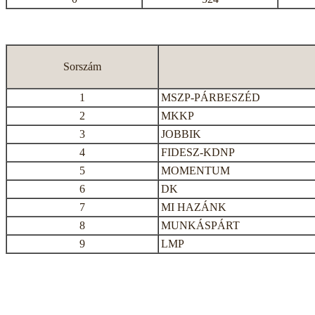
Sorszám
1
MSZP-PÁRBESZÉD
2
MKKP
3
JOBBIK
4
FIDESZ-KDNP
5
MOMENTUM
6
DK
7
MI HAZÁNK
8
MUNKÁSPÁRT
9
LMP