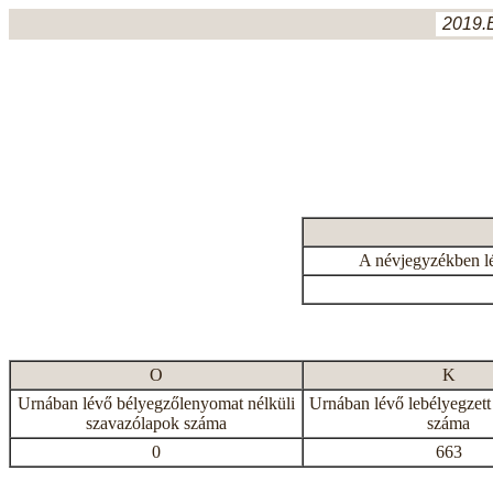
2019.
A névjegyzékben l
O
K
Urnában lévő bélyegzőlenyomat nélküli
Urnában lévő lebélyegzett
szavazólapok száma
száma
0
663