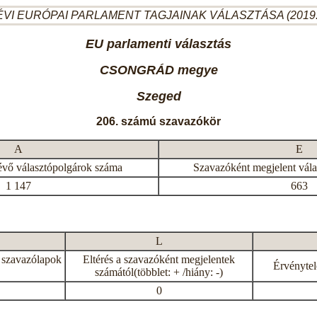
ÉVI EURÓPAI PARLAMENT TAGJAINAK VÁLASZTÁSA (2019.
EU parlamenti választás
CSONGRÁD megye
Szeged
206. számú szavazókör
A
E
évő választópolgárok száma
Szavazóként megjelent vál
1 147
663
L
 szavazólapok
Eltérés a szavazóként megjelentek
Érvénytel
számától(többlet: + /hiány: -)
0