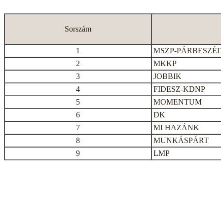
Sorszám
1
MSZP-PÁRBESZÉ
2
MKKP
3
JOBBIK
4
FIDESZ-KDNP
5
MOMENTUM
6
DK
7
MI HAZÁNK
8
MUNKÁSPÁRT
9
LMP