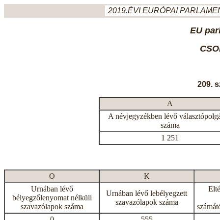
2019.ÉVI EURÓPAI PARLAMEN
EU par
CSO
209. 
A
A névjegyzékben lévő választópolg
száma
1 251
O
K
Urnában lévő
Elt
Urnában lévő lebélyegzett
bélyegzőlenyomat nélküli
szavazólapok száma
szavazólapok száma
számátó
0
555