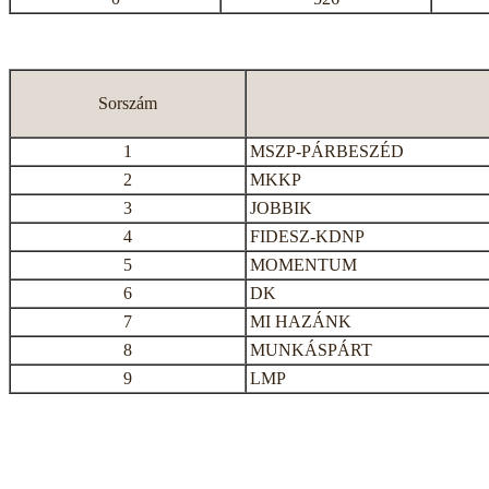
Sorszám
1
MSZP-PÁRBESZÉD
2
MKKP
3
JOBBIK
4
FIDESZ-KDNP
5
MOMENTUM
6
DK
7
MI HAZÁNK
8
MUNKÁSPÁRT
9
LMP