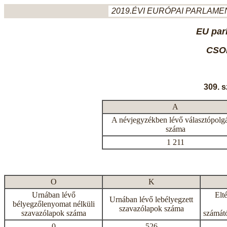
2019.ÉVI EURÓPAI PARLAMEN
EU par
CSO
309. 
A
A névjegyzékben lévő választópolg
száma
1 211
O
K
Urnában lévő
Elt
Urnában lévő lebélyegzett
bélyegzőlenyomat nélküli
szavazólapok száma
szavazólapok száma
számátó
0
526