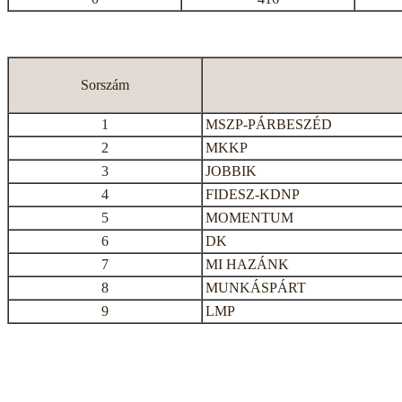
Sorszám
1
MSZP-PÁRBESZÉD
2
MKKP
3
JOBBIK
4
FIDESZ-KDNP
5
MOMENTUM
6
DK
7
MI HAZÁNK
8
MUNKÁSPÁRT
9
LMP