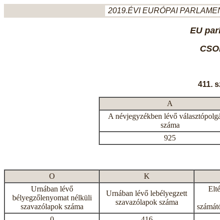
2019.ÉVI EURÓPAI PARLAMEN
EU par
CSO
411. 
A
A névjegyzékben lévő választópolg
száma
925
O
K
Urnában lévő
Elt
Urnában lévő lebélyegzett
bélyegzőlenyomat nélküli
szavazólapok száma
szavazólapok száma
számátó
0
416