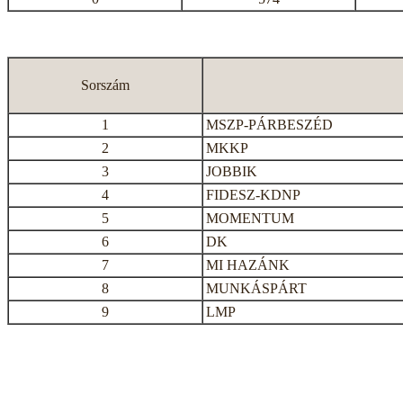
Sorszám
1
MSZP-PÁRBESZÉD
2
MKKP
3
JOBBIK
4
FIDESZ-KDNP
5
MOMENTUM
6
DK
7
MI HAZÁNK
8
MUNKÁSPÁRT
9
LMP