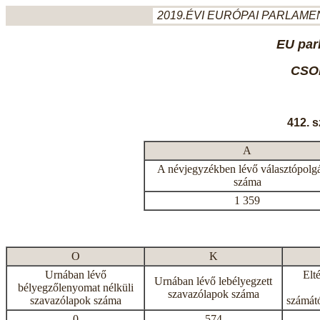
2019.ÉVI EURÓPAI PARLAMEN
EU par
CSO
412. 
A
A névjegyzékben lévő választópolg
száma
1 359
O
K
Urnában lévő
Elt
Urnában lévő lebélyegzett
bélyegzőlenyomat nélküli
szavazólapok száma
szavazólapok száma
számátó
0
574