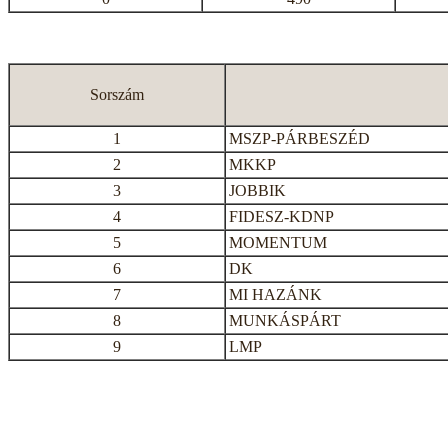
Sorszám
1
MSZP-PÁRBESZÉD
2
MKKP
3
JOBBIK
4
FIDESZ-KDNP
5
MOMENTUM
6
DK
7
MI HAZÁNK
8
MUNKÁSPÁRT
9
LMP