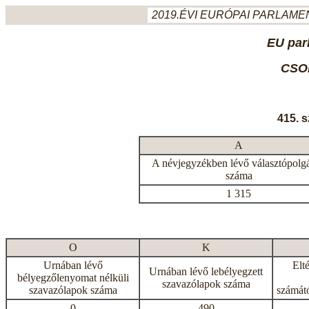
2019.ÉVI EURÓPAI PARLAMEN
EU par
CSO
415. 
A
A névjegyzékben lévő választópolg
száma
1 315
O
K
Urnában lévő
Elt
Urnában lévő lebélyegzett
bélyegzőlenyomat nélküli
szavazólapok száma
szavazólapok száma
számátó
0
490