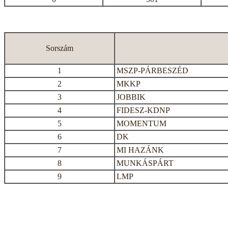
Sorszám
1
MSZP-PÁRBESZÉD
2
MKKP
3
JOBBIK
4
FIDESZ-KDNP
5
MOMENTUM
6
DK
7
MI HAZÁNK
8
MUNKÁSPÁRT
9
LMP