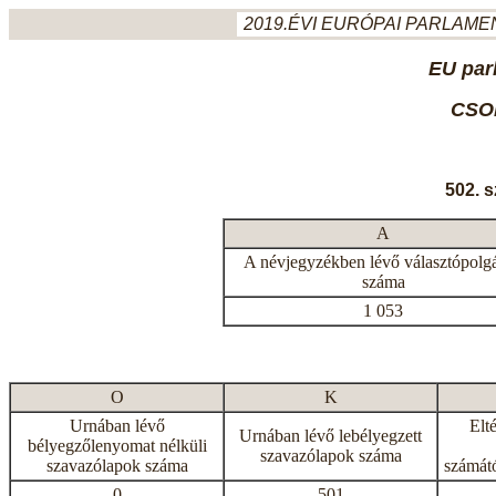
2019.ÉVI EURÓPAI PARLAMEN
EU par
CSO
502. 
A
A névjegyzékben lévő választópolg
száma
1 053
O
K
Urnában lévő
Elt
Urnában lévő lebélyegzett
bélyegzőlenyomat nélküli
szavazólapok száma
szavazólapok száma
számátó
0
501