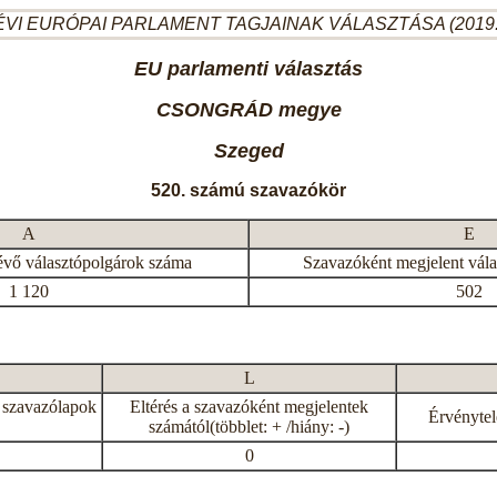
ÉVI EURÓPAI PARLAMENT TAGJAINAK VÁLASZTÁSA (2019.
EU parlamenti választás
CSONGRÁD megye
Szeged
520. számú szavazókör
A
E
évő választópolgárok száma
Szavazóként megjelent vál
1 120
502
L
 szavazólapok
Eltérés a szavazóként megjelentek
Érvénytel
számától(többlet: + /hiány: -)
0