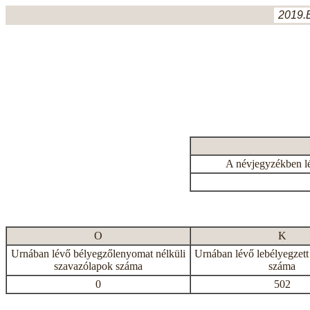
2019.
A névjegyzékben l
O
K
Urnában lévő bélyegzőlenyomat nélküli
Urnában lévő lebélyegzett
szavazólapok száma
száma
0
502