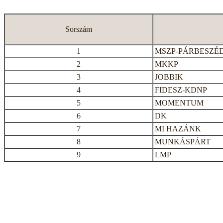
Sorszám
1
MSZP-PÁRBESZÉ
2
MKKP
3
JOBBIK
4
FIDESZ-KDNP
5
MOMENTUM
6
DK
7
MI HAZÁNK
8
MUNKÁSPÁRT
9
LMP