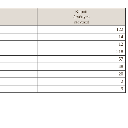
Kapott
érvényes
szavazat
122
14
12
218
57
48
20
2
9