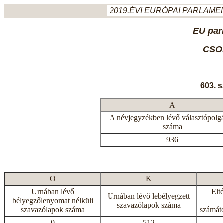
2019.ÉVI EURÓPAI PARLAMEN
EU par
CSO
603. 
A
A névjegyzékben lévő választópolg
száma
936
O
K
Urnában lévő
Elt
Urnában lévő lebélyegzett
bélyegzőlenyomat nélküli
szavazólapok száma
szavazólapok száma
számátó
0
512