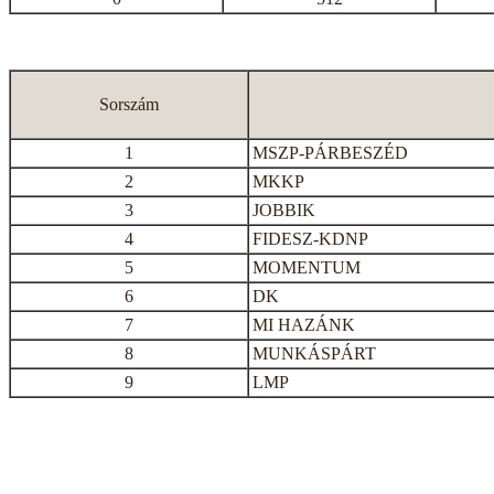
Sorszám
1
MSZP-PÁRBESZÉD
2
MKKP
3
JOBBIK
4
FIDESZ-KDNP
5
MOMENTUM
6
DK
7
MI HAZÁNK
8
MUNKÁSPÁRT
9
LMP