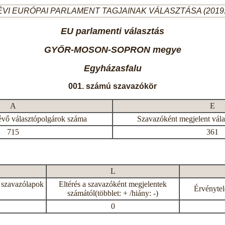
ÉVI EURÓPAI PARLAMENT TAGJAINAK VÁLASZTÁSA (2019.
EU parlamenti választás
GYŐR-MOSON-SOPRON megye
Egyházasfalu
001. számú szavazókör
A
E
évő választópolgárok száma
Szavazóként megjelent vál
715
361
L
 szavazólapok
Eltérés a szavazóként megjelentek
Érvénytel
számától(többlet: + /hiány: -)
0