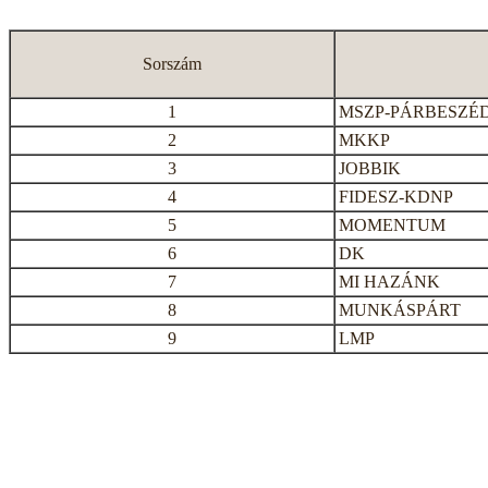
Sorszám
1
MSZP-PÁRBESZÉ
2
MKKP
3
JOBBIK
4
FIDESZ-KDNP
5
MOMENTUM
6
DK
7
MI HAZÁNK
8
MUNKÁSPÁRT
9
LMP