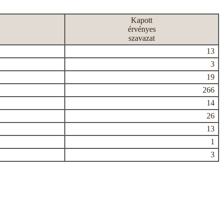
Kapott
érvényes
szavazat
13
3
19
266
14
26
13
1
3