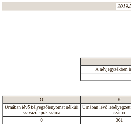
2019.
A névjegyzékben l
O
K
Urnában lévő bélyegzőlenyomat nélküli
Urnában lévő lebélyegzett
szavazólapok száma
száma
0
361