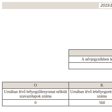
2019.
A névjegyzékben l
O
K
Urnában lévő bélyegzőlenyomat nélküli
Urnában lévő lebélyegzett
szavazólapok száma
száma
0
560