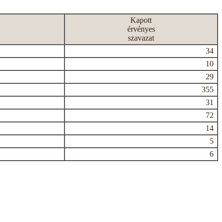
Kapott
érvényes
szavazat
34
10
29
355
31
72
14
5
6