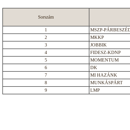
Sorszám
1
MSZP-PÁRBESZÉ
2
MKKP
3
JOBBIK
4
FIDESZ-KDNP
5
MOMENTUM
6
DK
7
MI HAZÁNK
8
MUNKÁSPÁRT
9
LMP