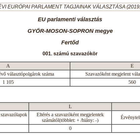
ÉVI EURÓPAI PARLAMENT TAGJAINAK VÁLASZTÁSA (2019.
EU parlamenti választás
GYŐR-MOSON-SOPRON megye
Fertőd
001. számú szavazókör
A
E
évő választópolgárok száma
Szavazóként megjelent vál
1 105
560
L
 szavazólapok
Eltérés a szavazóként megjelentek
Érvénytel
számától(többlet: + /hiány: -)
0