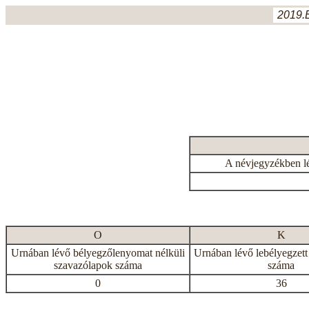
2019.
A névjegyzékben l
O
K
Urnában lévő bélyegzőlenyomat nélküli
Urnában lévő lebélyegzett
szavazólapok száma
száma
0
36