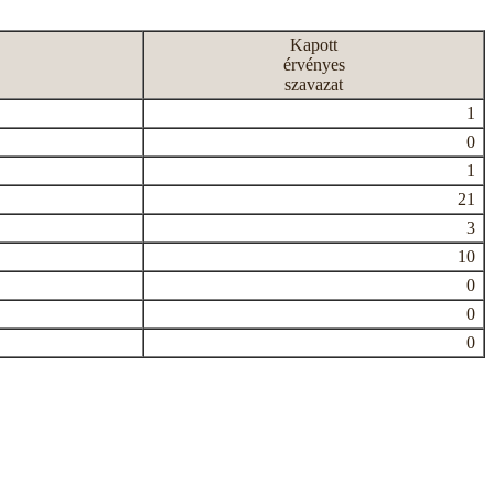
Kapott
érvényes
szavazat
1
0
1
21
3
10
0
0
0