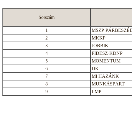
Sorszám
1
MSZP-PÁRBESZÉ
2
MKKP
3
JOBBIK
4
FIDESZ-KDNP
5
MOMENTUM
6
DK
7
MI HAZÁNK
8
MUNKÁSPÁRT
9
LMP