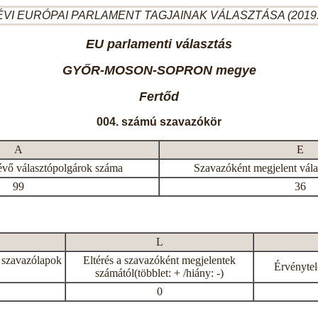
ÉVI EURÓPAI PARLAMENT TAGJAINAK VÁLASZTÁSA (2019.
EU parlamenti választás
GYŐR-MOSON-SOPRON megye
Fertőd
004. számú szavazókör
A
E
évő választópolgárok száma
Szavazóként megjelent vál
99
36
L
 szavazólapok
Eltérés a szavazóként megjelentek
Érvénytel
számától(többlet: + /hiány: -)
0