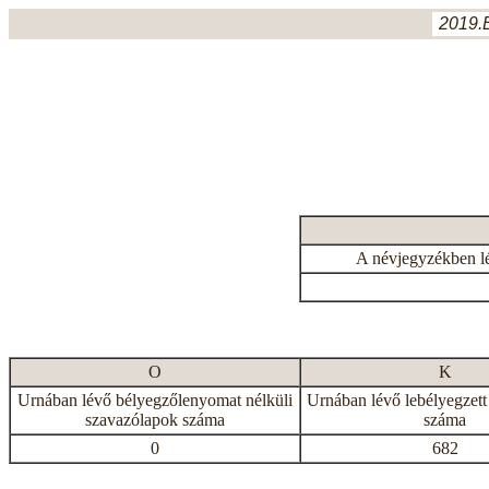
2019.
A névjegyzékben l
O
K
Urnában lévő bélyegzőlenyomat nélküli
Urnában lévő lebélyegzett
szavazólapok száma
száma
0
682