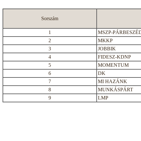
Sorszám
1
MSZP-PÁRBESZÉ
2
MKKP
3
JOBBIK
4
FIDESZ-KDNP
5
MOMENTUM
6
DK
7
MI HAZÁNK
8
MUNKÁSPÁRT
9
LMP