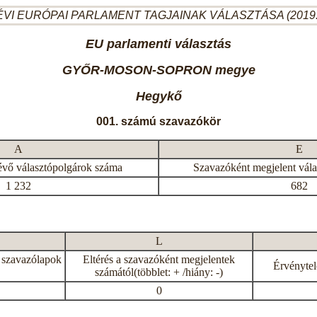
ÉVI EURÓPAI PARLAMENT TAGJAINAK VÁLASZTÁSA (2019.
EU parlamenti választás
GYŐR-MOSON-SOPRON megye
Hegykő
001. számú szavazókör
A
E
évő választópolgárok száma
Szavazóként megjelent vál
1 232
682
L
 szavazólapok
Eltérés a szavazóként megjelentek
Érvénytel
számától(többlet: + /hiány: -)
0