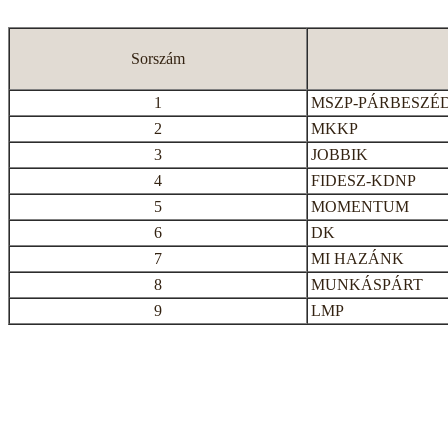
Sorszám
1
MSZP-PÁRBESZÉ
2
MKKP
3
JOBBIK
4
FIDESZ-KDNP
5
MOMENTUM
6
DK
7
MI HAZÁNK
8
MUNKÁSPÁRT
9
LMP