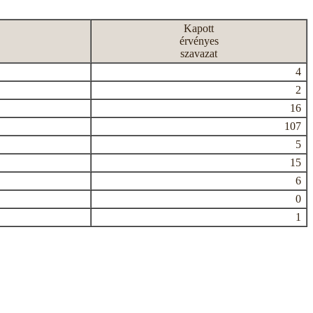
Kapott
érvényes
szavazat
4
2
16
107
5
15
6
0
1