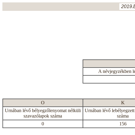
2019.
A névjegyzékben l
O
K
Urnában lévő bélyegzőlenyomat nélküli
Urnában lévő lebélyegzett
szavazólapok száma
száma
0
156