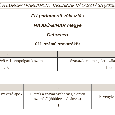
ÉVI EURÓPAI PARLAMENT TAGJAINAK VÁLASZTÁSA (2019.
EU parlamenti választás
HAJDÚ-BIHAR megye
Debrecen
011. számú szavazókör
A
E
évő választópolgárok száma
Szavazóként megjelent vál
707
156
L
 szavazólapok
Eltérés a szavazóként megjelentek
Érvénytel
számától(többlet: + /hiány: -)
0