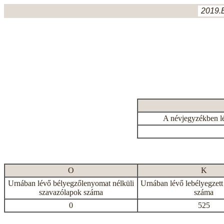
2019.
A névjegyzékben l
O
K
Urnában lévő bélyegzőlenyomat nélküli
Urnában lévő lebélyegzett
szavazólapok száma
száma
0
525