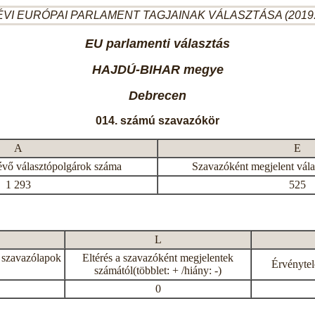
ÉVI EURÓPAI PARLAMENT TAGJAINAK VÁLASZTÁSA (2019.
EU parlamenti választás
HAJDÚ-BIHAR megye
Debrecen
014. számú szavazókör
A
E
évő választópolgárok száma
Szavazóként megjelent vál
1 293
525
L
 szavazólapok
Eltérés a szavazóként megjelentek
Érvénytel
számától(többlet: + /hiány: -)
0