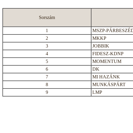
Sorszám
1
MSZP-PÁRBESZÉ
2
MKKP
3
JOBBIK
4
FIDESZ-KDNP
5
MOMENTUM
6
DK
7
MI HAZÁNK
8
MUNKÁSPÁRT
9
LMP