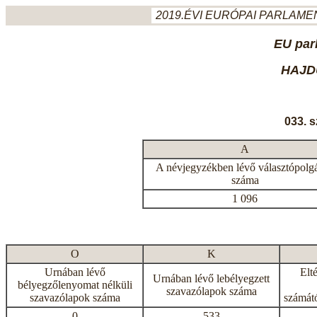
2019.ÉVI EURÓPAI PARLAMEN
EU par
HAJD
033. 
A
A névjegyzékben lévő választópolg
száma
1 096
O
K
Urnában lévő
Elt
Urnában lévő lebélyegzett
bélyegzőlenyomat nélküli
szavazólapok száma
szavazólapok száma
számátó
0
533