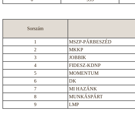
Sorszám
1
MSZP-PÁRBESZÉD
2
MKKP
3
JOBBIK
4
FIDESZ-KDNP
5
MOMENTUM
6
DK
7
MI HAZÁNK
8
MUNKÁSPÁRT
9
LMP