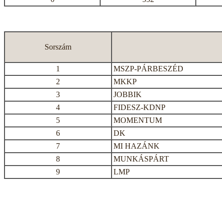
Sorszám
1
MSZP-PÁRBESZÉD
2
MKKP
3
JOBBIK
4
FIDESZ-KDNP
5
MOMENTUM
6
DK
7
MI HAZÁNK
8
MUNKÁSPÁRT
9
LMP