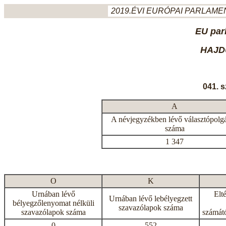
2019.ÉVI EURÓPAI PARLAMEN
EU par
HAJD
041. 
A
A névjegyzékben lévő választópolg
száma
1 347
O
K
Urnában lévő
Elt
Urnában lévő lebélyegzett
bélyegzőlenyomat nélküli
szavazólapok száma
szavazólapok száma
számátó
0
552