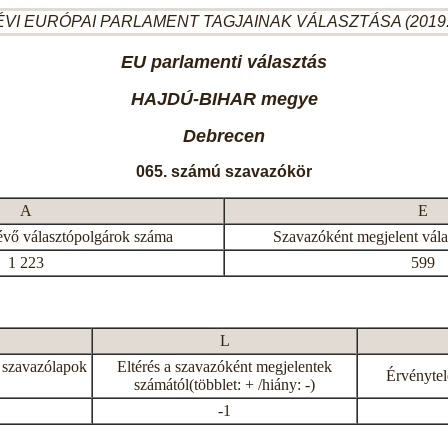
ÉVI EURÓPAI PARLAMENT TAGJAINAK VÁLASZTÁSA (2019.
EU parlamenti választás
HAJDÚ-BIHAR megye
Debrecen
065. számú szavazókör
A
E
évő választópolgárok száma
Szavazóként megjelent vál
1 223
599
L
 szavazólapok
Eltérés a szavazóként megjelentek
Érvénytel
számától(többlet: + /hiány: -)
-1