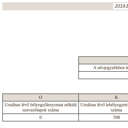
2019.
A névjegyzékben l
O
K
Urnában lévő bélyegzőlenyomat nélküli
Urnában lévő lebélyegzett
szavazólapok száma
száma
0
598