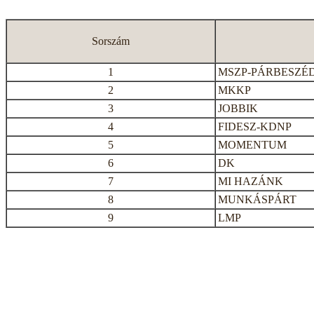
Sorszám
1
MSZP-PÁRBESZÉ
2
MKKP
3
JOBBIK
4
FIDESZ-KDNP
5
MOMENTUM
6
DK
7
MI HAZÁNK
8
MUNKÁSPÁRT
9
LMP