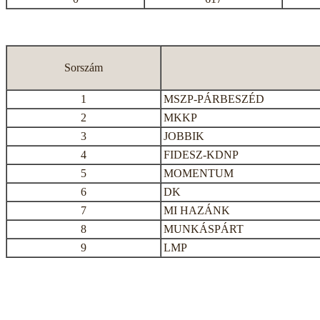
Sorszám
1
MSZP-PÁRBESZÉD
2
MKKP
3
JOBBIK
4
FIDESZ-KDNP
5
MOMENTUM
6
DK
7
MI HAZÁNK
8
MUNKÁSPÁRT
9
LMP