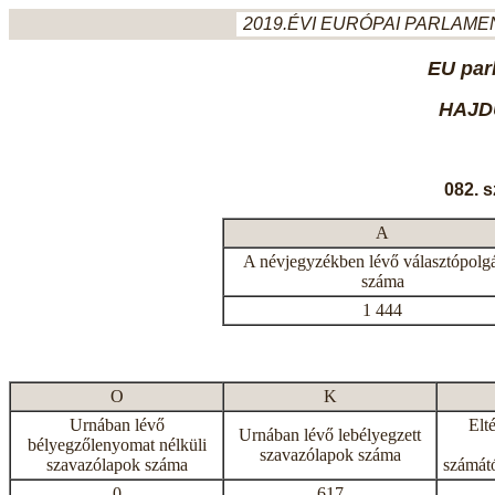
2019.ÉVI EURÓPAI PARLAMEN
EU par
HAJD
082. 
A
A névjegyzékben lévő választópolg
száma
1 444
O
K
Urnában lévő
Elt
Urnában lévő lebélyegzett
bélyegzőlenyomat nélküli
szavazólapok száma
szavazólapok száma
számátó
0
617