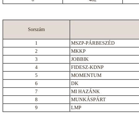
Sorszám
1
MSZP-PÁRBESZÉD
2
MKKP
3
JOBBIK
4
FIDESZ-KDNP
5
MOMENTUM
6
DK
7
MI HAZÁNK
8
MUNKÁSPÁRT
9
LMP