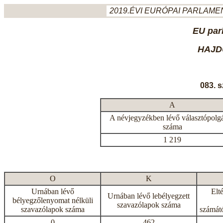
2019.ÉVI EURÓPAI PARLAMEN
EU par
HAJD
083. 
A
A névjegyzékben lévő választópolg
száma
1 219
O
K
Urnában lévő
Elt
Urnában lévő lebélyegzett
bélyegzőlenyomat nélküli
szavazólapok száma
szavazólapok száma
számátó
0
462