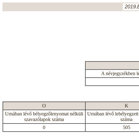
2019.
A névjegyzékben l
O
K
Urnában lévő bélyegzőlenyomat nélküli
Urnában lévő lebélyegzett
szavazólapok száma
száma
0
505