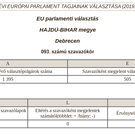
ÉVI EURÓPAI PARLAMENT TAGJAINAK VÁLASZTÁSA (2019.
EU parlamenti választás
HAJDÚ-BIHAR megye
Debrecen
093. számú szavazókör
A
E
évő választópolgárok száma
Szavazóként megjelent vál
1 395
505
L
 szavazólapok
Eltérés a szavazóként megjelentek
Érvénytel
számától(többlet: + /hiány: -)
0