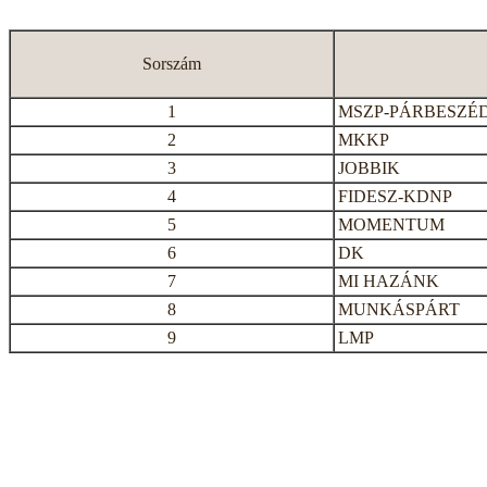
Sorszám
1
MSZP-PÁRBESZÉ
2
MKKP
3
JOBBIK
4
FIDESZ-KDNP
5
MOMENTUM
6
DK
7
MI HAZÁNK
8
MUNKÁSPÁRT
9
LMP