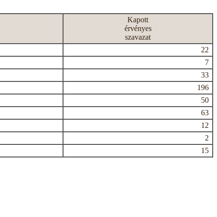
Kapott
érvényes
szavazat
22
7
33
196
50
63
12
2
15