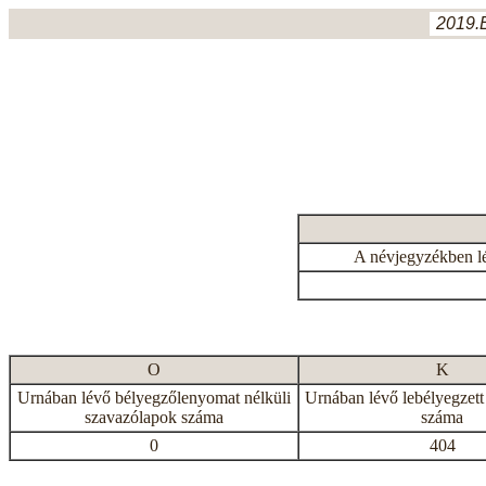
2019.
A névjegyzékben l
O
K
Urnában lévő bélyegzőlenyomat nélküli
Urnában lévő lebélyegzett
szavazólapok száma
száma
0
404