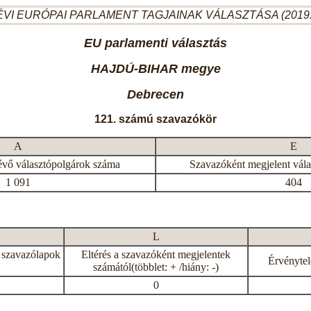
ÉVI EURÓPAI PARLAMENT TAGJAINAK VÁLASZTÁSA (2019.
EU parlamenti választás
HAJDÚ-BIHAR megye
Debrecen
121. számú szavazókör
A
E
évő választópolgárok száma
Szavazóként megjelent vál
1 091
404
L
 szavazólapok
Eltérés a szavazóként megjelentek
Érvénytel
számától(többlet: + /hiány: -)
0