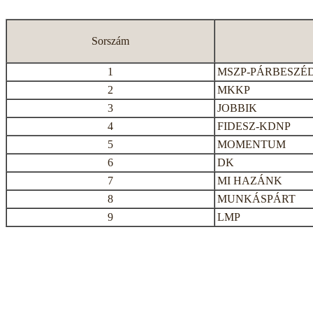
Sorszám
1
MSZP-PÁRBESZÉ
2
MKKP
3
JOBBIK
4
FIDESZ-KDNP
5
MOMENTUM
6
DK
7
MI HAZÁNK
8
MUNKÁSPÁRT
9
LMP